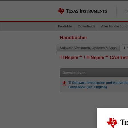
E
Produkte
Downloads
Alles für die Schu
Handbücher
Software Versionen, Updates & Apps
Ha
TI-Nspire™ / TI-Nspire™ CAS Ins
Download von
TI Software Installation and Activatio
Guidebook (UK English)