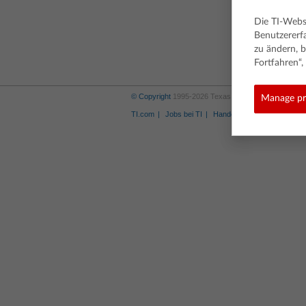
Die TI-Webs
Benutzererf
zu ändern, b
Fortfahren“
© Copyright
1995-2026 Texas Instruments Incorporat
Manage pr
TI.com
Jobs bei TI
Handelsmarke
Privacy P