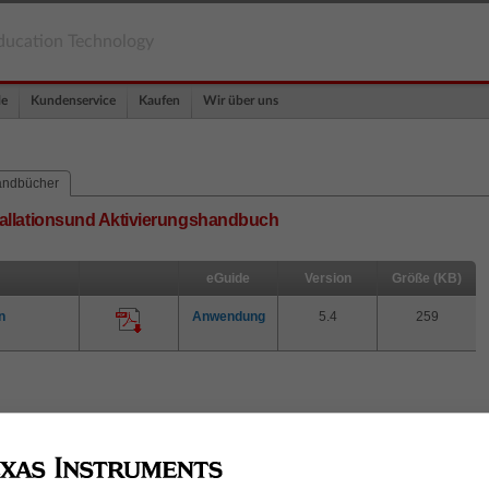
ducation Technology
le
Kundenservice
Kaufen
Wir über uns
ndbücher
tallationsund Aktivierungshandbuch
eGuide
Version
Größe (KB)
n
Anwendung
5.4
259