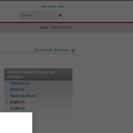
Newsletter-Abo
»
Deutschland
Land
Downloads Startseite
Auch in folgenden Sprachen
verfügbar
Chinesisch
Dänisch
Niederländisch
Englisch
Englisch
Finnisch
Französisch
Deutsch