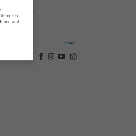
Italienisch
Norwegisch
e
Portugiesisch
räferenzen
Spanisch
nehmen und
Schwedisch
Kontakt