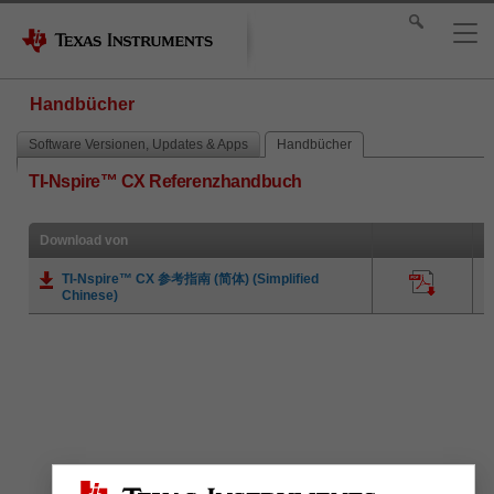
Handbücher
Software Versionen, Updates & Apps
Handbücher
TI-Nspire™ CX Referenzhandbuch
Download von
TI-Nspire™ CX 参考指南 (简体) (Simplified
A
Chinese)