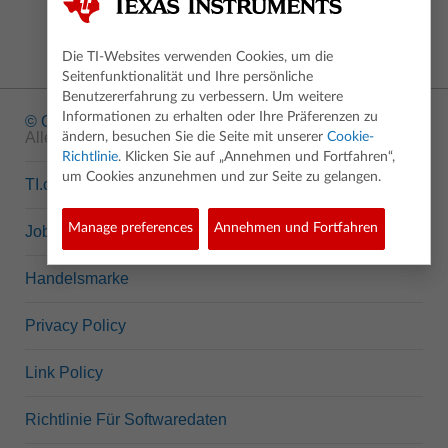
Die TI-Websites verwenden Cookies, um die
Seitenfunktionalität und Ihre persönliche
Benutzererfahrung zu verbessern. Um weitere
Informationen zu erhalten oder Ihre Präferenzen zu
© Copyright
1995-2026 Texas Instruments Incorporated.
Alle Rechte vorbehalten.
ändern, besuchen Sie die Seite mit unserer
Cookie-
Richtlinie
. Klicken Sie auf „Annehmen und Fortfahren“,
um Cookies anzunehmen und zur Seite zu gelangen.
TI.com
Manage preferences
Annehmen und Fortfahren
Jobs bei TI
Handelsmarke
Privacy Policy
Link Policy
Richtlinie Für Softwaredaten