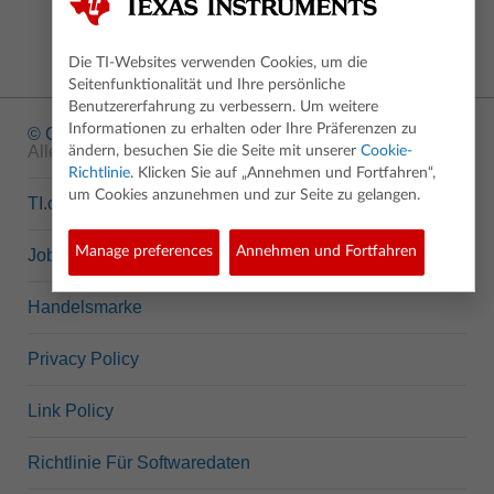
Die TI-Websites verwenden Cookies, um die
Seitenfunktionalität und Ihre persönliche
Benutzererfahrung zu verbessern. Um weitere
Informationen zu erhalten oder Ihre Präferenzen zu
© Copyright
1995-2026 Texas Instruments Incorporated.
Alle Rechte vorbehalten.
ändern, besuchen Sie die Seite mit unserer
Cookie-
Richtlinie
. Klicken Sie auf „Annehmen und Fortfahren“,
um Cookies anzunehmen und zur Seite zu gelangen.
TI.com
Manage preferences
Annehmen und Fortfahren
Jobs bei TI
Handelsmarke
Privacy Policy
Link Policy
Richtlinie Für Softwaredaten