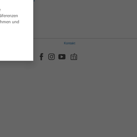
Portugiesisch
Spanisch
e
Schwedisch
räferenzen
nehmen und
Kontakt