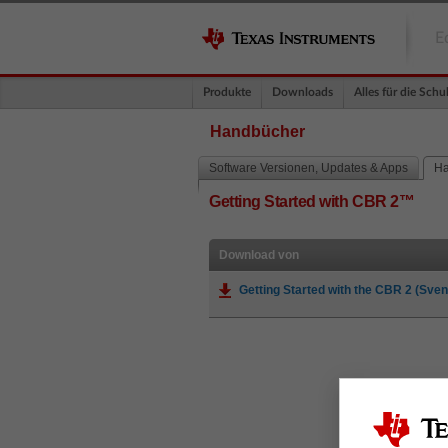
E
Produkte
Downloads
Alles für die Schu
Handbücher
Software Versionen, Updates & Apps
Ha
Getting Started with CBR 2™
Download von
Getting Started with the CBR 2 (Sve