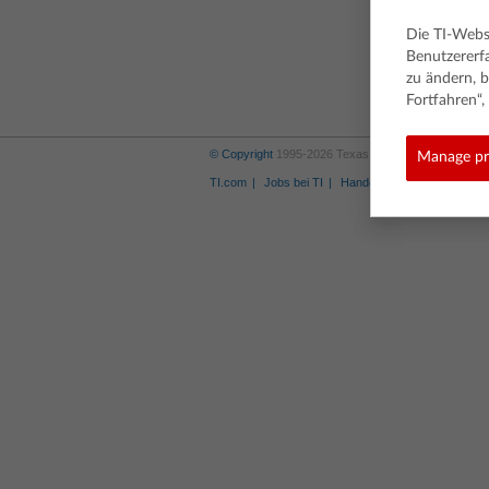
Die TI-Webs
Benutzererf
zu ändern, b
Fortfahren“
© Copyright
1995-2026 Texas Instruments Incorporat
Manage pr
TI.com
Jobs bei TI
Handelsmarke
Privacy P