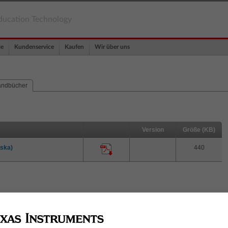
ducation Technology
le
Kundenservice
Kaufen
Wir über uns
ndbücher
Version
Größe (KB)
nska)
440