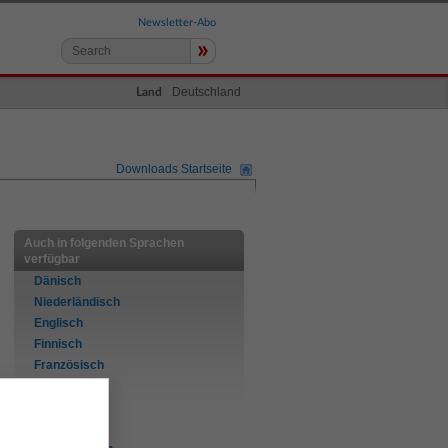
Newsletter-Abo
»
Deutschland
Land
Downloads Startseite
Auch in folgenden Sprachen
verfügbar
Dänisch
Niederländisch
Englisch
Finnisch
Französisch
Deutsch
Italienisch
Norwegisch