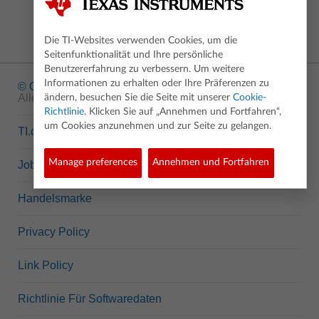
Die TI-Websites verwenden Cookies, um die
Seitenfunktionalität und Ihre persönliche
Benutzererfahrung zu verbessern. Um weitere
Informationen zu erhalten oder Ihre Präferenzen zu
© Copyright
1995-2026 Texas Instruments Incorporated.
Alle Rechte vorbehalten.
ändern, besuchen Sie die Seite mit unserer
Cookie-
Richtlinie
. Klicken Sie auf „Annehmen und Fortfahren“,
um Cookies anzunehmen und zur Seite zu gelangen.
TI.com
Manage preferences
Annehmen und Fortfahren
Jobs bei TI
Handelsmarke
Privacy Policy
Link Policy
Richtlinie Für Softwaredaten