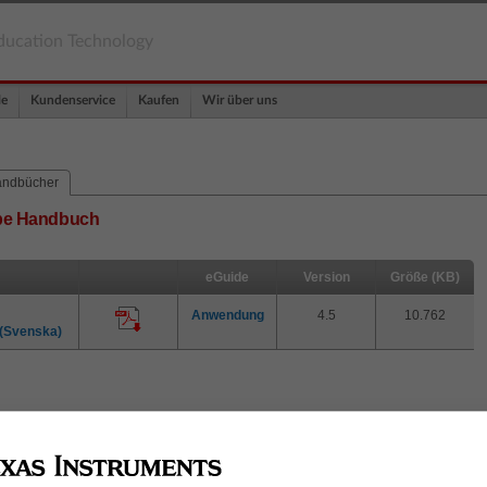
ducation Technology
le
Kundenservice
Kaufen
Wir über uns
ndbücher
abe Handbuch
eGuide
Version
Größe (KB)
Anwendung
4.5
10.762
(Svenska)