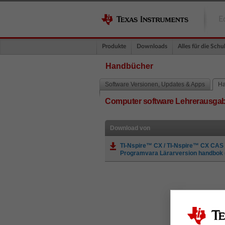
E
Produkte
Downloads
Alles für die Schu
Handbücher
Software Versionen, Updates & Apps
Ha
Computer software Lehrerausg
Download von
TI-Nspire™ CX / TI-Nspire™ CX CAS
Programvara Lärarversion handbok 