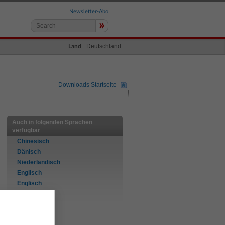
Newsletter-Abo
»
Deutschland
Land
Downloads Startseite
Auch in folgenden Sprachen
verfügbar
Chinesisch
Dänisch
Niederländisch
Englisch
Englisch
Finnisch
Französisch
Deutsch