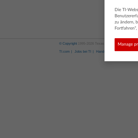
Die TI-Webs
Benutzererf
zu ändern, b
Fortfahren“
© Copyright
1995-2026 Texas Instruments Incorporat
Manage pr
TI.com
Jobs bei TI
Handelsmarke
Privacy P