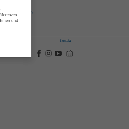
Italienisch
Norwegisch
e
Portugiesisch
räferenzen
Spanisch
nehmen und
Schwedisch
Kontakt