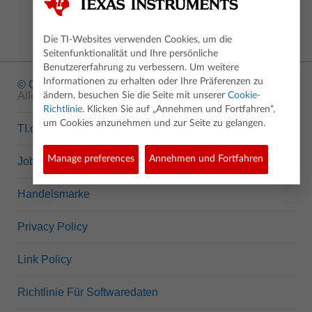
Die TI-Websites verwenden Cookies, um die
Seitenfunktionalität und Ihre persönliche
Benutzererfahrung zu verbessern. Um weitere
Informationen zu erhalten oder Ihre Präferenzen zu
© Copyright
1995-2026 Texas Instruments Incorporated.
Alle Rechte vorbehalten.
ändern, besuchen Sie die Seite mit unserer
Cookie-
Richtlinie
. Klicken Sie auf „Annehmen und Fortfahren“,
um Cookies anzunehmen und zur Seite zu gelangen.
TI.com
Manage preferences
Annehmen und Fortfahren
Jobs bei TI
Handelsmarke
Privacy Policy
Link Policy
Richtlinie Für Softwaredaten