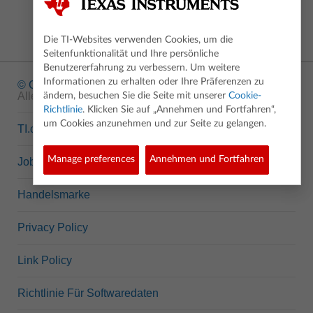
Die TI-Websites verwenden Cookies, um die
Seitenfunktionalität und Ihre persönliche
Benutzererfahrung zu verbessern. Um weitere
Informationen zu erhalten oder Ihre Präferenzen zu
© Copyright
1995-2026 Texas Instruments Incorporated.
Alle Rechte vorbehalten.
ändern, besuchen Sie die Seite mit unserer
Cookie-
Richtlinie
. Klicken Sie auf „Annehmen und Fortfahren“,
um Cookies anzunehmen und zur Seite zu gelangen.
TI.com
Manage preferences
Annehmen und Fortfahren
Jobs bei TI
Handelsmarke
Privacy Policy
Link Policy
Richtlinie Für Softwaredaten