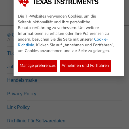
Die TI-Websites verwenden Cookies, um die
Seitenfunktionalität und Ihre persönliche
Benutzererfahrung zu verbessern. Um weitere
Informationen zu erhalten oder Ihre Präferenzen zu
© Copyright
1995-2026 Texas Instruments Incorporated.
Alle Rechte vorbehalten.
ändern, besuchen Sie die Seite mit unserer
Cookie-
Richtlinie
. Klicken Sie auf „Annehmen und Fortfahren“,
um Cookies anzunehmen und zur Seite zu gelangen.
TI.com
Manage preferences
Annehmen und Fortfahren
Jobs bei TI
Handelsmarke
Privacy Policy
Link Policy
Richtlinie Für Softwaredaten