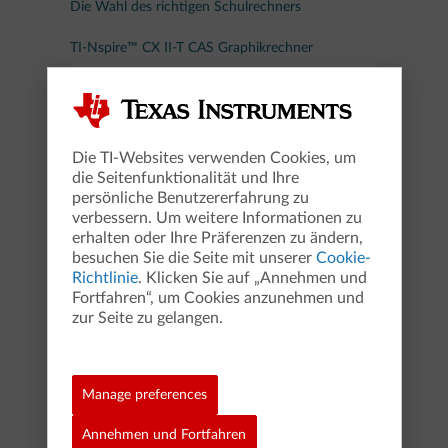
Die Wahl des richtigen Schulrechners
TI-Nspire™ CX II-T CAS Graphikrechner
TI-Nspire™ CX CAS Schüler Software
TI-Nspire™ CX Premium Lehrer Software
TI-Nspire™ CAS macht Schule
Die TI-Websites verwenden Cookies, um
Die Wahl des richtigen Graphikrechners
die Seitenfunktionalität und Ihre
persönliche Benutzererfahrung zu
verbessern. Um weitere Informationen zu
Alles für die Schule
erhalten oder Ihre Präferenzen zu ändern,
Attraktive Angebote
besuchen Sie die Seite mit unserer
Cookie-
Richtlinie
. Klicken Sie auf „Annehmen und
Fortfahren“, um Cookies anzunehmen und
Materialdatenbank
zur Seite zu gelangen.
Programmieren mit TI-Nspire™ CX Technologie
Manage preferences
T³ Fortbildungen
Veranstaltungen
Annehmen und Fortfahren