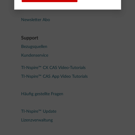
TI Schulberater
Newsletter Abo
Support
Bezugsquellen
Kundenservice
TI-Nspire™ CX CAS Video-Tutorials
TI-Nspire™ CAS App Video Tutorials
Häufig gestellte Fragen
TI-Nspire™ Update
Lizenzverwaltung