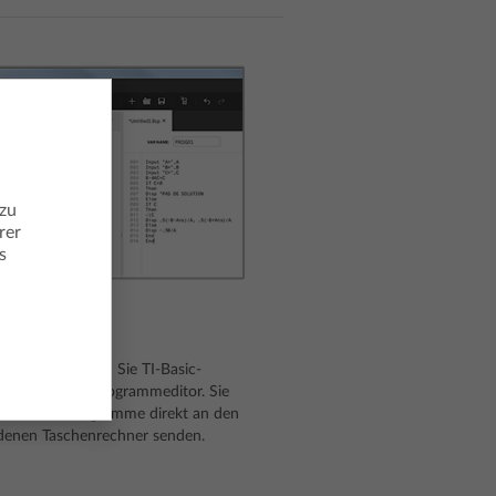
 zu
rer
s
rammeditor
en und bearbeiten Sie TI-Basic-
mme mit dem Programmeditor. Sie
dann die Programme direkt an den
denen Taschenrechner senden.