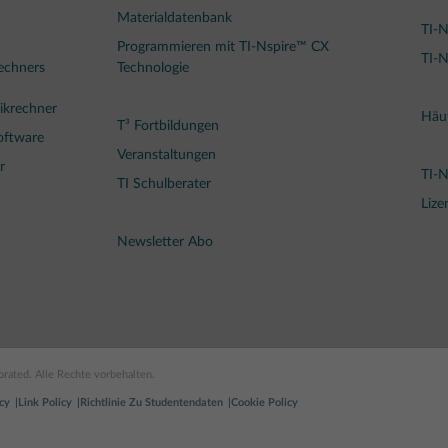
Materialdatenbank
TI-N
Programmieren mit TI-Nspire™ CX
TI-N
rechners
Technologie
ikrechner
Häuf
T³ Fortbildungen
oftware
Veranstaltungen
r
TI-
TI Schulberater
Lize
Newsletter Abo
rated. Alle Rechte vorbehalten.
cy
Link Policy
Richtlinie Zu Studentendaten
Cookie Policy