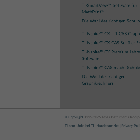
TI-SmartView™ Software für
MathPrint™
Die Wahl des richtigen Schul
TI-Nspire™ CX II-T CAS Graph
TI-Nspire™ CX CAS Schüler S
TI-Nspire™ CX Premium Lehre
Software
TI-Nspire™ CAS macht Schule
Die Wahl des richtigen
Graphikrechners
© Copyright
1995-2026 Texas Instruments Incorpo
TI.com
Jobs bei TI
Handelsmarke
Privacy Poli