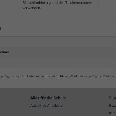
Bildschirmhintergrund des Taschenrechners
verwenden.
n
echner
ngetragen in den USA und anderen Ländern. Microsoft ist eine eingetragene Marke se
Alles für die Schule
Sup
Attraktive Angebote
Bezu
Kun