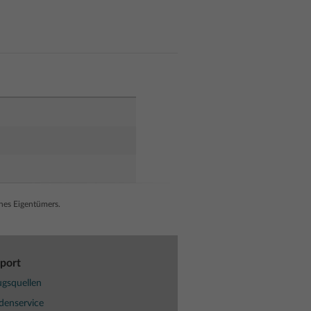
ines Eigentümers.
port
gsquellen
denservice