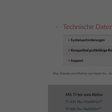
Technische Date
Systemanforderungen
Kompatibel grafikfähige R
Support
Mac, Rosetta sind Marken von Apple Inc., ei
Mit TI bis zum Abitur
TI-30X Plus MathPrint™
TI-30X Pro MathPrint™