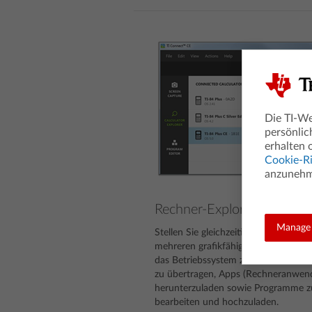
Die TI-We
persönlic
erhalten 
Cookie-Ri
anzunehme
Rechner-Explorer
Manage 
Stellen Sie gleichzeitig eine Verbindu
mehreren grafikfähigen Rechnern he
das Betriebssystem zu aktualisieren,
zu übertragen, Apps (Rechneranwen
herunterzuladen sowie Programme z
bearbeiten und hochzuladen.