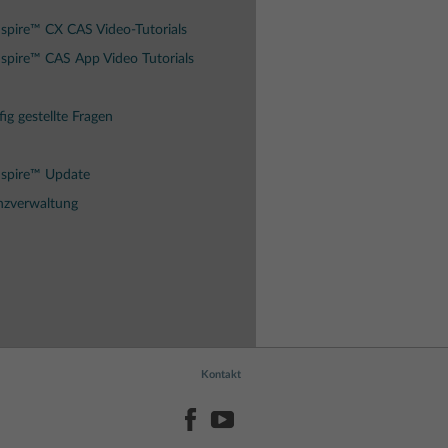
spire™ CX CAS Video-Tutorials
spire™ CAS App Video Tutorials
ig gestellte Fragen
Nspire™ Update
nzverwaltung
Kontakt