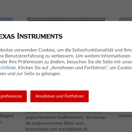
bsites verwenden Cookies, um die Seitenfunktionalität und Ihre
he Benutzererfahrung zu verbessern. Um weitere Informationen
oder Ihre Präferenzen zu ändern, besuchen Sie die Seite mit unse
chtlinie
. Klicken Sie auf „Annehmen und Fortfahren“, um Cookie
n und zur Seite zu gelangen.
Screen Capture
Prog
(Bildschirmaufnahmen)
preferences
Annehmen und Fortfahren
ng mit
Erstell
r, um
Progra
Erstellen und verwalten Sie schnell und
 Dateien
können 
einfach Screenshots des Bildschirms Ihres
dungen)
verbun
angeschlossenen Grafikrechners. Sie können
u
die aufgenommenen Bilder auch
konvertieren und anschließend als