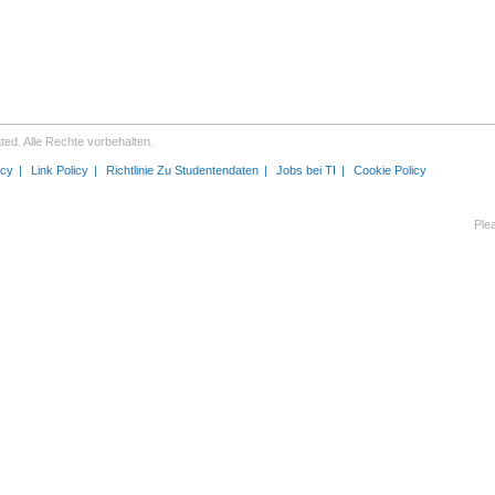
ed. Alle Rechte vorbehalten.
icy
Link Policy
Richtlinie Zu Studentendaten
Jobs bei TI
Cookie Policy
Ple