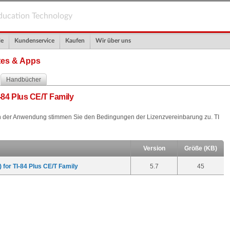
ducation Technology
le
Kundenservice
Kaufen
Wir über uns
tes & Apps
Handbücher
-84 Plus CE/T Family
 der Anwendung stimmen Sie den Bedingungen der Lizenzvereinbarung zu. TI
Version
Größe (KB)
 for TI-84 Plus CE/T Family
5.7
45