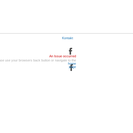
Kontakt
An Issue occurred
ase use your browsers back button or navigate to the
home
page