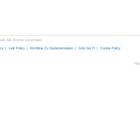
ed. Alle Rechte vorbehalten.
icy
Link Policy
Richtlinie Zu Studentendaten
Jobs bei TI
Cookie Policy
Ple