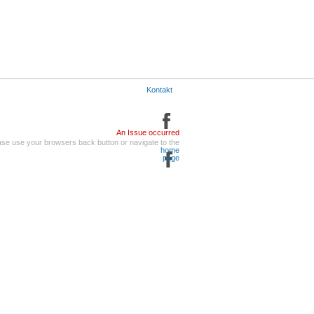
Kontakt
An Issue occurred
ase use your browsers back button or navigate to the
home
page