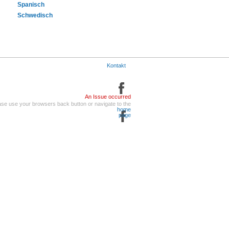
Spanisch
Schwedisch
Kontakt
An Issue occurred
ase use your browsers back button or navigate to the
home
page