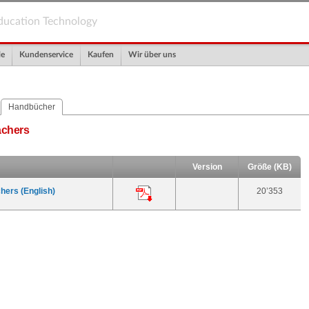
ducation Technology
le
Kundenservice
Kaufen
Wir über uns
Handbücher
achers
Version
Größe (KB)
hers (English)
20’353