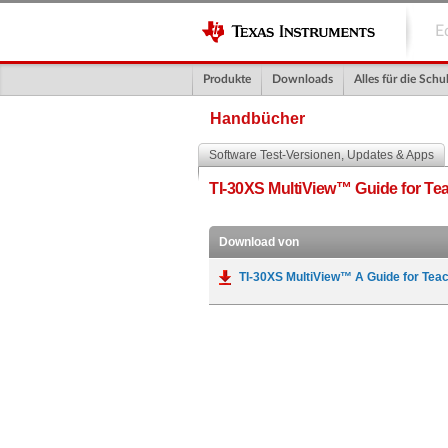
E
Produkte
Downloads
Alles für die Schu
Handbücher
Software Test-Versionen, Updates & Apps
TI-30XS MultiView™ Guide for Te
Download von
TI-30XS MultiView™ A Guide for Teac