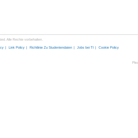
ed. Alle Rechte vorbehalten.
icy
Link Policy
Richtlinie Zu Studentendaten
Jobs bei TI
Cookie Policy
Ple