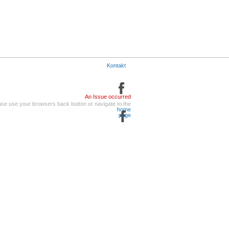
Kontakt
An Issue occurred
ase use your browsers back button or navigate to the
home
page