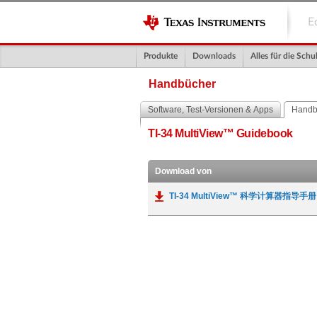
E
Produkte
Downloads
Alles für die Schu
Handbücher
Software, Test-Versionen & Apps
Handb
TI-34 MultiView™ Guidebook
Download von
TI-34 MultiView™ 科学计算器指导手册 (简体