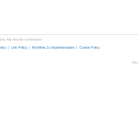
ed. Alle Rechte vorbehalten.
olicy
Link Policy
Richtlinie Zu Studentendaten
Cookie Policy
Ple