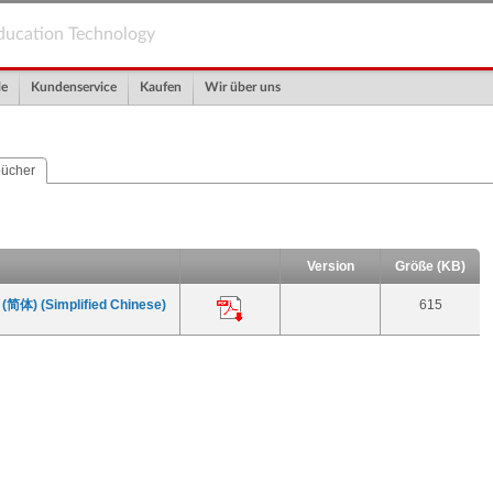
ducation Technology
le
Kundenservice
Kaufen
Wir über uns
ücher
Version
Größe (KB)
) (Simplified Chinese)
615