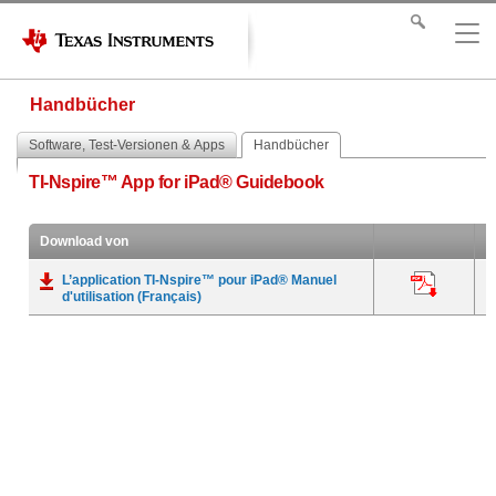
Handbücher
Software, Test-Versionen & Apps
Handbücher
TI-Nspire™ App for iPad® Guidebook
Download von
L’application TI-Nspire™ pour iPad® Manuel
A
d'utilisation (Français)