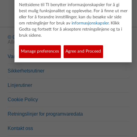
Nettsidene til TI benytter informasjonskapsler for å gi
best mulig funksjonalitet og opplevelse. For å finne ut mer
eller for å forandre innstillinger, kan du besøke vår side
om retninglinjer for bruk av
informasjonskapsler
. Klikk
Godta og fortsett for å akseptere retningslinjene og ta i
bruk sidene.
© Copyright
1995-2026 Texas Instruments Incorporated.
Alle rettigheter reservert.
Manage preferences
Agree and Proceed
Varemerke
Sikkerhetsrutiner
Linjerutiner
Cookie Policy
Retningslinjer for programvaredata
Kontakt oss