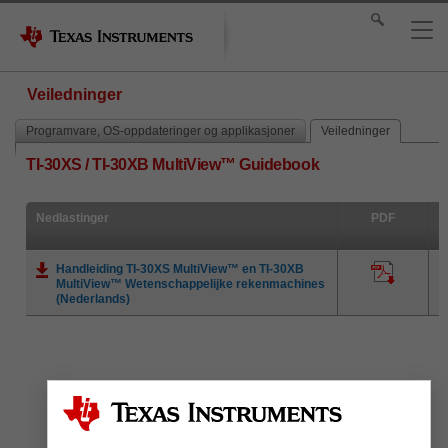
Veiledninger
Programvare, OS-oppdateringer og applikasjoner
Veiledninger
TI-30XS / TI-30XB MultiView™ Guidebook
Nedlastinger
PDF
Handleiding TI-30XS MultiView™ en TI-30XB
MultiView™ Wetenschappelijke rekenmachines
(Nederlands)