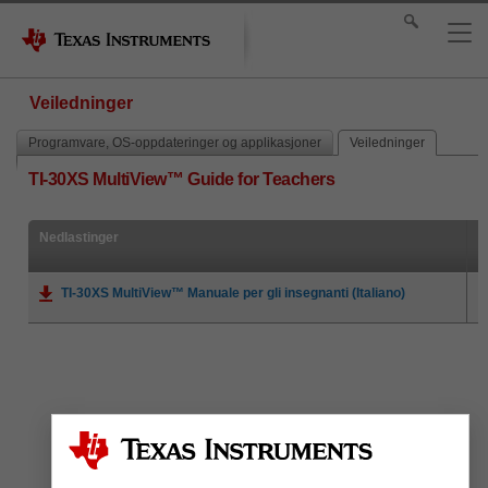
Veiledninger
Programvare, OS-oppdateringer og applikasjoner
Veiledninger
TI-30XS MultiView™ Guide for Teachers
Nedlastinger
TI-30XS MultiView™ Manuale per gli insegnanti (Italiano)