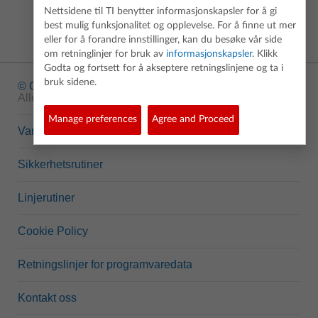
Nettsidene til TI benytter informasjonskapsler for å gi
best mulig funksjonalitet og opplevelse. For å finne ut mer
eller for å forandre innstillinger, kan du besøke vår side
om retninglinjer for bruk av
informasjonskapsler
. Klikk
Godta og fortsett for å akseptere retningslinjene og ta i
bruk sidene.
© Copyright
1995-2026 Texas Instruments Incorporated.
Alle rettigheter reservert.
Manage preferences
Agree and Proceed
Varemerke
Sikkerhetsrutiner
Linjerutiner
Cookie Policy
Retningslinjer for programvaredata
Kontakt oss