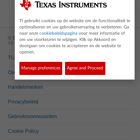
TI gebruikt cookies op de website om de functionaliteit te
optimaliseren en uw gebruikerservaring te verbeteren. Ga
naar onze
cookiebeleidspagina
voor meer informatie of
© Copyright
1995-2026 Texas Instruments Incorporated.
om uw voorkeuren te wijzigen. Klik op Akkoord en
All rights reserved.
doorgaan om cookies te accepteren en de website te
openen.
TI.com
Manage preferences
Agree and Proceed
Over ons
Handelsmerken
Privacybeleid
Gebruiksvoorwaarden
Cookie Policy