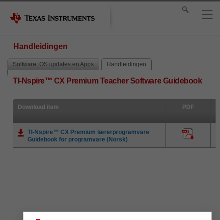
Handleidingen
Software, OS updates en Apps
Handleidingen
TI-Nspire™ CX Premium Teacher Software Guidebook
Download item
PDF
TI-Nspire™ CX Premium lærerprogramvare
Guidebook for programvare (Norsk)