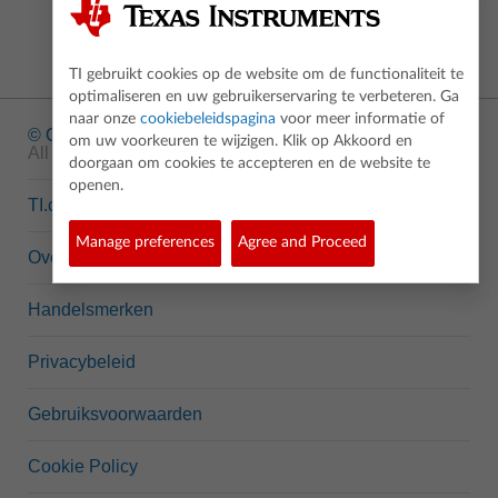
TI gebruikt cookies op de website om de functionaliteit te
optimaliseren en uw gebruikerservaring te verbeteren. Ga
naar onze
cookiebeleidspagina
voor meer informatie of
© Copyright
1995-2026 Texas Instruments Incorporated.
om uw voorkeuren te wijzigen. Klik op Akkoord en
All rights reserved.
doorgaan om cookies te accepteren en de website te
openen.
TI.com
Manage preferences
Agree and Proceed
Over ons
Handelsmerken
Privacybeleid
Gebruiksvoorwaarden
Cookie Policy