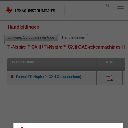
Handleidingen
Software, OS updates en Apps
Handleidingen
TI-Nspire™ CX II / TI-Nspire™ CX II CAS-rekenmachines Ha
Download item
PDF
Palmari TI-Nspire™ CX II Guida (Italiano)