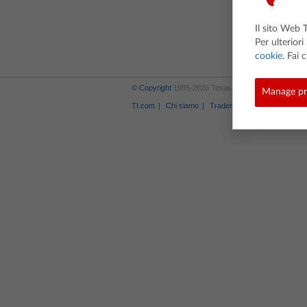
Il sito Web T
Per ulteriori
cookie
. Fai 
© Copyright
1995-2026 Texas Instruments Incorporate
Manage pr
TI.com
Chi siamo
Trademarks
Norme sulla 