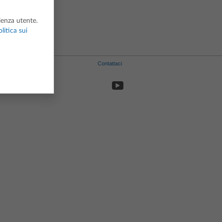
rienza utente.
litica sui
Contattaci