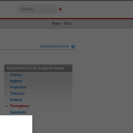
»
Italia
Paese
Downloads Home
Disponibile anche in queste lingue
Cinese
Inglese
Francese
Tedesco
Italiano
Portoghese
Spagnolo
Svedese