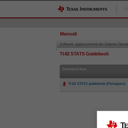
E
Manuali
Software, aggiornamenti del Sistema Operat
TI-82 STATS Guidebook
Download Item
TI-82 STATS guidebook (Portugues)