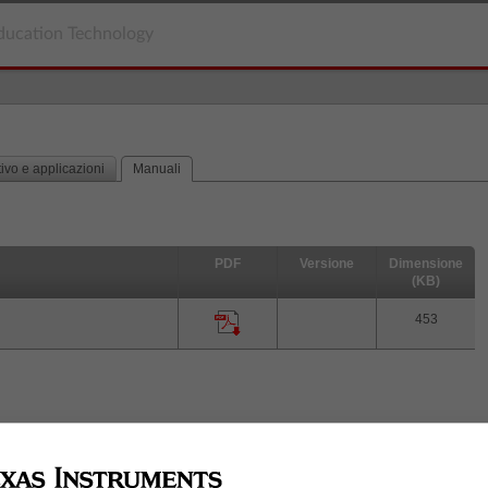
ducation Technology
ivo e applicazioni
Manuali
PDF
Versione
Dimensione
(KB)
453