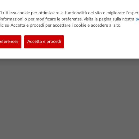
I utilizza cookie per ottimizzare la funzionalità del sito e migliorare l'espe
 informazioni o per modificare le preferenze, visita la pagina sulla nostra
po
clic su Accetta e procedi per accettare i cookie e accedere al sito.
d. All rights reserved.
eferences
Accetta e procedi
Privacy
Link Policy
Cookie Policy
Politica dei dati degli studenti