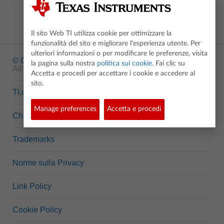
Il sito Web TI utilizza cookie per ottimizzare la
funzionalità del sito e migliorare l'esperienza utente. Per
ulteriori informazioni o per modificare le preferenze, visita
© Copyright
1995-2026 Texas Instruments Incorporated.
la pagina sulla nostra
politica sui cookie
. Fai clic su
All rights reserved.
Accetta e procedi per accettare i cookie e accedere al
sito.
TI.com
Manage preferences
Accetta e procedi
Chi siamo
Trademarks
Norme sulla Privacy
Link Policy
Cookie Policy