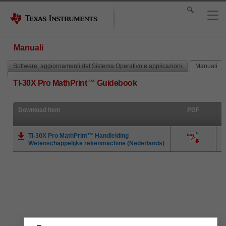
Manuali
Software, aggiornamenti del Sistema Operativo e applicazioni
Manuali
TI-30X Pro MathPrint™ Guidebook
Download Item
PDF
TI-30X Pro MathPrint™ Handleiding
Wetenschappelijke rekenmachine (Nederlands)