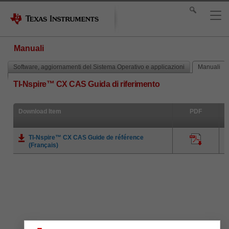
Manuali
Software, aggiornamenti del Sistema Operativo e applicazioni
Manuali
TI-Nspire™ CX CAS Guida di riferimento
Download Item
PDF
TI-Nspire™ CX CAS Guide de référence
(Français)