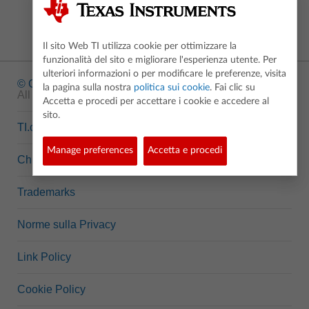
Il sito Web TI utilizza cookie per ottimizzare la
funzionalità del sito e migliorare l'esperienza utente. Per
ulteriori informazioni o per modificare le preferenze, visita
© Copyright
1995-2026 Texas Instruments Incorporated.
la pagina sulla nostra
politica sui cookie
. Fai clic su
All rights reserved.
Accetta e procedi per accettare i cookie e accedere al
sito.
TI.com
Manage preferences
Accetta e procedi
Chi siamo
Trademarks
Norme sulla Privacy
Link Policy
Cookie Policy