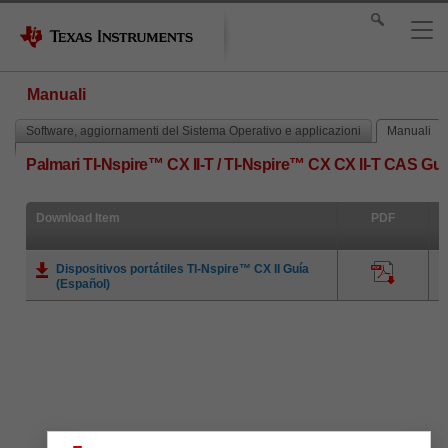
Manuali
Software, aggiornamenti del Sistema Operativo e applicazioni
Manuali
Palmari TI-Nspire™ CX II-T / TI-Nspire™ CX CX II-T CAS Gu
Download Item
PDF
Dispositivos portátiles TI-Nspire™ CX II Guía
(Español)