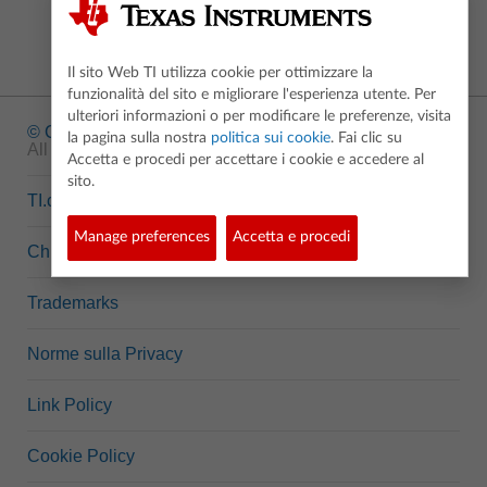
Il sito Web TI utilizza cookie per ottimizzare la
funzionalità del sito e migliorare l'esperienza utente. Per
ulteriori informazioni o per modificare le preferenze, visita
© Copyright
1995-2026 Texas Instruments Incorporated.
la pagina sulla nostra
politica sui cookie
. Fai clic su
All rights reserved.
Accetta e procedi per accettare i cookie e accedere al
sito.
TI.com
Manage preferences
Accetta e procedi
Chi siamo
Trademarks
Norme sulla Privacy
Link Policy
Cookie Policy