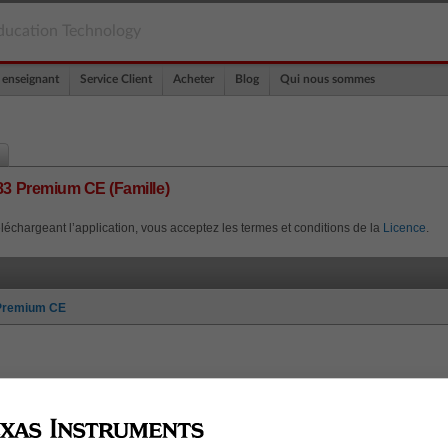
ducation Technology
 enseignant
Service Client
Acheter
Blog
Qui nous sommes
-83 Premium CE (Famille)
léchargeant l’application, vous acceptez les termes et conditions de la
Licence
.
3 Premium CE