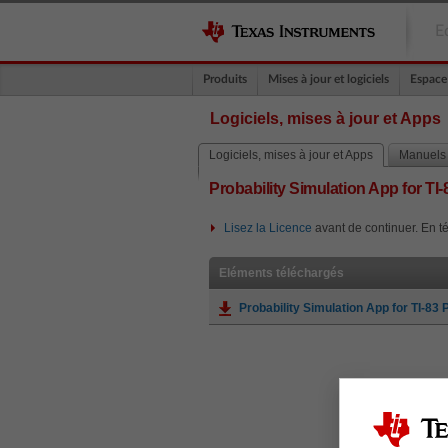
E
Produits
Mises à jour et logiciels
Espace
Logiciels, mises à jour et Apps
Logiciels, mises à jour et Apps
Manuels
Probability Simulation App for TI
Lisez la Licence
avant de continuer. En té
Eléments téléchargés
Probability Simulation App for TI-8