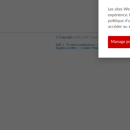
Les sites We
expérience. 
politique
d'u
accéder au s
© Copyright
1995-2026 Texas Instruments Incorporat
Manage pr
SAV
TI semi-conducteurs
Marques déposées
légales-crédits
Cookie Policy