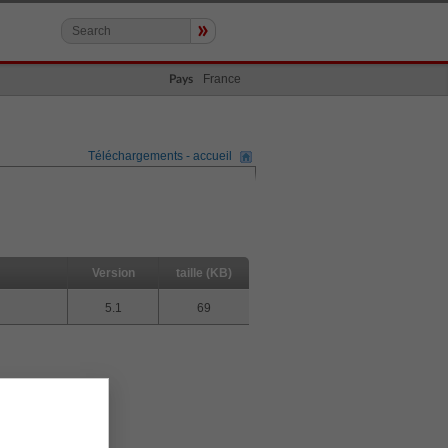
»
France
Pays
Téléchargements - accueil
Version
taille (KB)
5.1
69