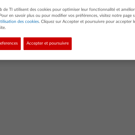
b de TI utilisent des cookies pour optimiser leur fonctionnalité et amélior
Pour en savoir plus ou pour modifier vos préférences, visitez notre page s
tilisation des cookies
. Cliquez sur Accepter et poursuivre pour accepter l
ite.
ed. Tous droits réservés.
eferences
Accepter et poursuivre
Politique de confidentialité
Stratégie de données logicielles
Mentions