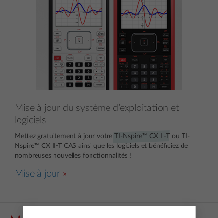
Mise à jour du système d’exploitation et
logiciels
Mettez gratuitement à jour votre
TI-Nspire™ CX II-T
ou
TI-
Nspire™ CX II-T CAS
ainsi que les logiciels et bénéficiez de
nombreuses nouvelles fonctionnalités !
Mise à jour