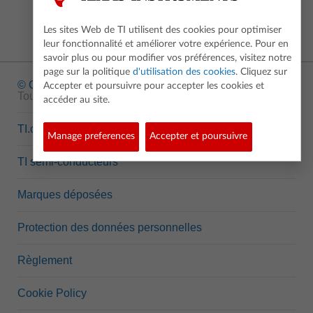
Les sites Web de TI utilisent des cookies pour optimiser
leur fonctionnalité et améliorer votre expérience. Pour en
savoir plus ou pour modifier vos préférences, visitez notre
page sur la politique
d'utilisation des cookies
. Cliquez sur
© Copyright
1995-2026 Texas Instruments Incorporated.
Accepter et poursuivre pour accepter les cookies et
Tous droits réservés.
accéder au site.
TI.com
Manage preferences
Accepter et poursuivre
TI semi-conducteurs
Marques déposées
Protection des données personnelles
Règlement
Cookie Policy