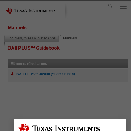
Manuels
Logiciels, mises à jour et Apps
Manuels
BA II PLUS™ Guidebook
Eléments téléchargés
BA II PLUS™ -laskin (Suomalainen)