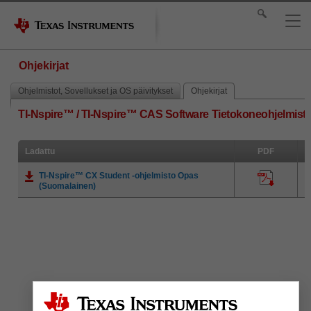
Ohjekirjat
Ohjelmistot, Sovellukset ja OS päivitykset
Ohjekirjat
TI-Nspire™ / TI-Nspire™ CAS Software Tietokoneohjelmist
Ladattu
PDF
TI-Nspire™ CX Student -ohjelmisto Opas
(Suomalainen)