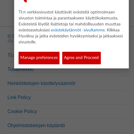
TI:n verkkosivustot käyttävät evästeitä optimoimaan
sivuston toimintaa ja parantaakseen käyttökokemusta.
Evästeistä löydät lisätietoja tai mahdollisuuden muuttaa
evästeasetuksiasi
evästekäytännöt -sivultamme
. Klikkaa
© Copyright
1995-2026 Texas Instruments Incorporated.
Hyväksy ja jatka evästeiden hyväksymiseksi ja jatkaaksesi
All rights reserved.
sivustolle.
TI.com
Manage preferences
Agree and Proceed
Tuotemerkki
Henkilötietojen käsittelysäännöt
Link Policy
Cookie Policy
Ohjelmistotietojen käytäntö