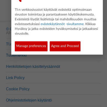
TI:n verkkosivustot käyttävät evästeitä optimoimaan
sivuston toimintaa ja parantaakseen käyttökokemusta.
Evästeistä löydät lisätietoja tai mahdollisuuden muuttaa
evästeasetuksiasi
evästekäytännöt -sivultamme
. Klikkaa
© Copyright
1995-2026 Texas Instruments Incorporated.
Hyväksy ja jatka evästeiden hyväksymiseksi ja jatkaaksesi
All rights reserved.
sivustolle.
TI.com
Manage preferences
Agree and Proceed
Tuotemerkki
Henkilötietojen käsittelysäännöt
Link Policy
Cookie Policy
Ohjelmistotietojen käytäntö