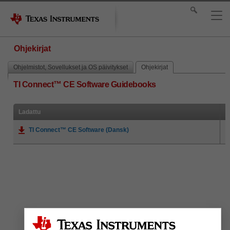
Ohjekirjat
Ohjelmistot, Sovellukset ja OS päivitykset
Ohjekirjat
TI Connect™ CE Software Guidebooks
Ladattu
TI Connect™ CE Software (Dansk)