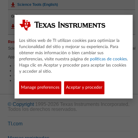
Science Tools (English)
Guías
Science Tools guidebook for TI-83 Plus / TI-84 Plus (English)
Los sitios web de TI utilizan cookies para optimizar la
Resumen de los beneficios
funcionalidad del sitio y mejorar su experiencia. Para
Science Tools provides the capability to perform unit conversions on your calc
obtener más información o bien cambiar sus
App elements include:
preferencias, visite nuestra página de
políticas de cookies
.
Haga clic en Aceptar y proceder para aceptar las cookies
Constants and conversions
Significant figures calculator
y acceder al sitio.
Graphing tool
Vector tool
Manage preferences
Aceptar y proceder
© Copyright
1995-2026 Texas Instruments Incorporated.
Todos los derechos reservados.
TI.com