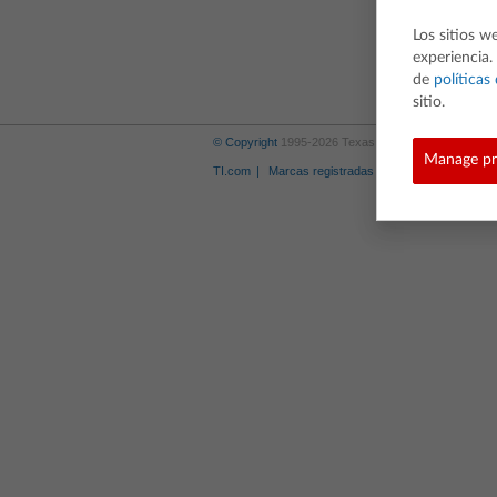
Los sitios w
experiencia.
de
políticas
sitio.
© Copyright
1995-2026 Texas Instruments Incorpora
Manage pr
TI.com
Marcas registradas
Política de privacid