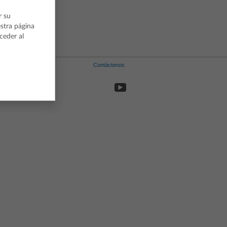
r su
estra página
ceder al
Contáctenos