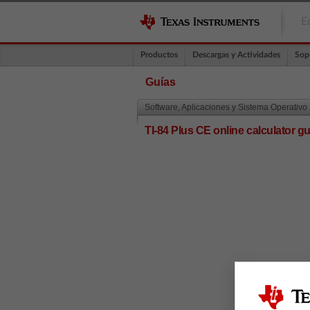
E
Productos
Descargas y Actividades
Sop
Guías
Software, Aplicaciones y Sistema Operativo
TI-84 Plus CE online calculator 