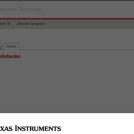
ducation Technology
orte TI
¿Dónde Comprar?
Guías
guidebooks