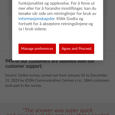
funksjonalitet og opplevelse. For å finne ut
Kontakt oss
mer eller for å forandre innstillinger, kan du
besøke vår side om retninglinjer for bruk av
informasjonskapsler
. Klikk Godta og
fortsett for å akseptere retningslinjene og
Produktgaranti
ta i bruk sidene.
Manage preferences
Agree and Proceed
94% of our customers are satisfied with our
customer support.
Source: Online survey carried out from January 01 to December
31, 2023 by ICON Communication Centres s.r.o.; 1864 customers
took part in the survey.
,
"The answer was super quick
"