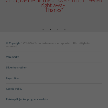
and gave me all the answers that I needed
right away!
Thanks"
© Copyright
1995-2026 Texas Instruments Incorporated. Alle rettigheter
reservert.
Varemerke
Sikkerhetsrutiner
Linjerutiner
Cookie Policy
Retningslinjer for programvaredata