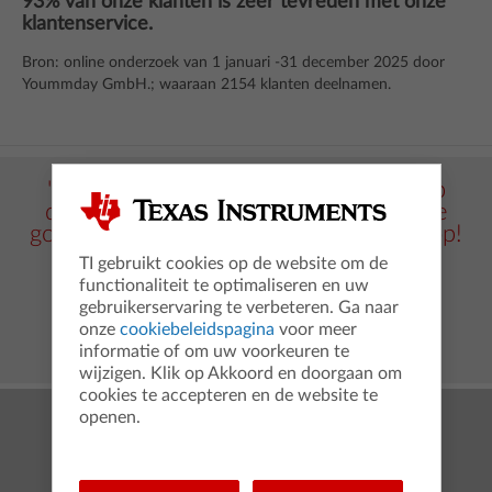
93% van onze klanten is zeer tevreden met onze
klantenservice.
Bron: online onderzoek van 1 januari -31 december 2025 door
Yoummday GmbH.; waaraan 2154 klanten deelnamen.
jke
"Heel snelle service met een reactie op
"
ie.
dezelfde dag. De medewerker luisterde
en
goed naar wat ik als klant vroeg. Echt top!
n
Ik raad het zeker aan."
TI gebruikt cookies op de website om de
functionaliteit te optimaliseren en uw
gebruikerservaring te verbeteren. Ga naar
onze
cookiebeleidspagina
voor meer
informatie of om uw voorkeuren te
wijzigen. Klik op Akkoord en doorgaan om
cookies te accepteren en de website te
openen.
Producten
TI-84 Evo-T grafische rekenmachine