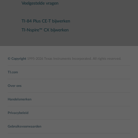
Veelgestelde vragen
TI-84 Plus CE-T bijwerken
TI-Nspire™ CX bijwerken
© Copyright
1995-2026 Texas Instruments Incorporated. All rights reserved.
TI.com
Over ons
Handelsmerken
Privacybeleid
Gebruiksvoorwaarden