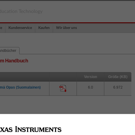
ducation Technology
le
Kundenservice
Kaufen
Wir über uns
ndbücher
tem Handbuch
Version
Größe (KB)
lmä Opas (Suomalainen)
6.0
6.972