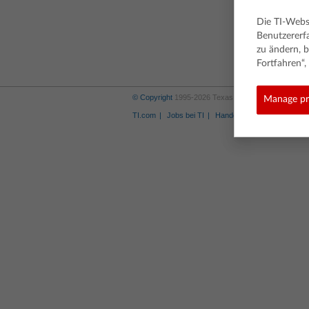
Die TI-Webs
Benutzererf
zu ändern, b
Fortfahren“
© Copyright
1995-2026 Texas Instruments Incorporat
Manage pr
TI.com
Jobs bei TI
Handelsmarke
Privacy P