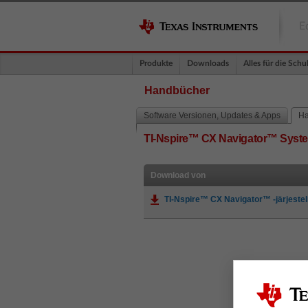
E
Produkte
Downloads
Alles für die Schu
Handbücher
Software Versionen, Updates & Apps
Ha
TI-Nspire™ CX Navigator™ Sys
Download von
TI-Nspire™ CX Navigator™ -järjeste