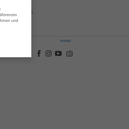
Italienisch
Norwegisch
e
Portugiesisch
räferenzen
Spanisch
nehmen und
Schwedisch
Kontakt