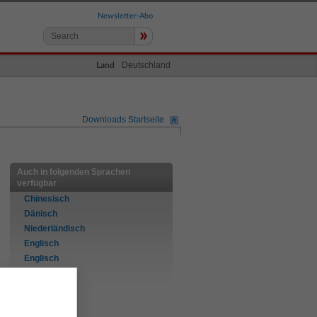
Newsletter-Abo
»
Deutschland
Land
Downloads Startseite
Auch in folgenden Sprachen
verfügbar
Chinesisch
Dänisch
Niederländisch
Englisch
Englisch
Finnisch
Französisch
Deutsch