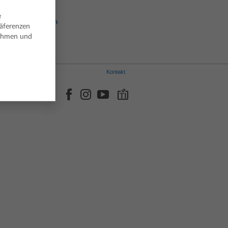
Italienisch
Norwegisch
e
Portugiesisch
räferenzen
Spanisch
nehmen und
Schwedisch
Kontakt