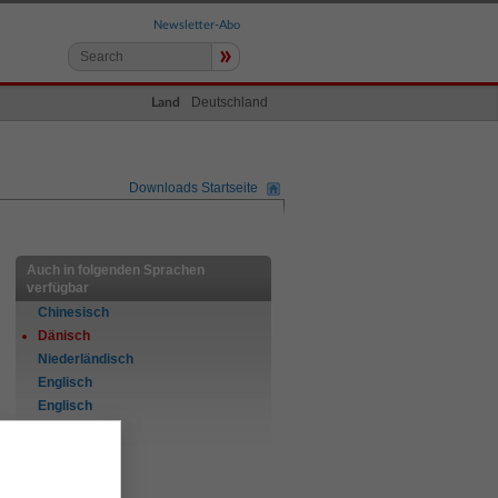
Newsletter-Abo
»
Deutschland
Land
Downloads Startseite
Auch in folgenden Sprachen
verfügbar
Chinesisch
Dänisch
Niederländisch
Englisch
Englisch
Finnisch
Französisch
Deutsch