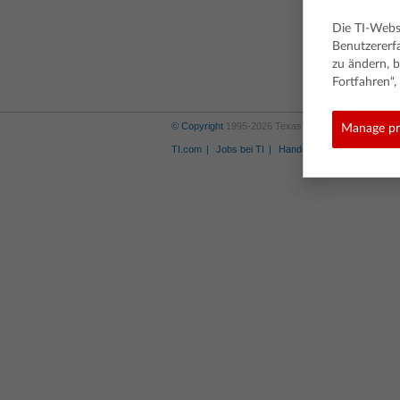
Die TI-Webs
Benutzererf
zu ändern, b
Fortfahren“
© Copyright
1995-2026 Texas Instruments Incorporat
Manage pr
TI.com
Jobs bei TI
Handelsmarke
Privacy P