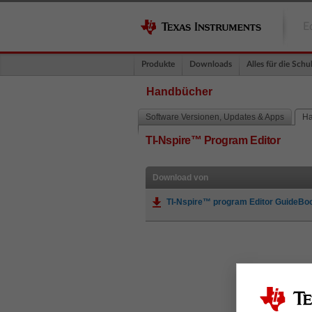
E
Produkte
Downloads
Alles für die Schu
Handbücher
Software Versionen, Updates & Apps
Ha
TI-Nspire™ Program Editor
Download von
TI-Nspire™ program Editor GuideBo