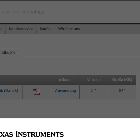
ducation Technology
le
Kundenservice
Kaufen
Wir über uns
ndbücher
eGuide
Version
Größe (KB)
ok (Dansk)
Anwendung
5.4
844