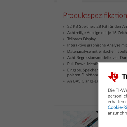
Produktspezifikatio
32 KB Speicher; 28 KB für den A
Achtzeilige Anzeige mit je 16 Zeich
Teilbares Display
Interaktive graphische Analyse mi
Datenanalyse mit einfacher Tabelle
Acht Regressionsmodelle, vier Dar
Pull-Down-Menüs
Eingabe, Speicherung und Darstell
polaren Funktionen sowie 3 Folge
An BASIC angelegte Programmier
Die TI-We
persönlic
erhalten 
Cookie-Ri
anzunehme