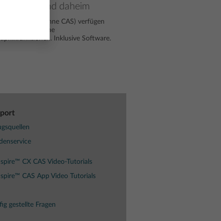
nterricht und daheim
chner (mit und ohne CAS) verfügen
, eine einheitliche
phikfunktionen. Inklusive Software.
port
gsquellen
denservice
spire™ CX CAS Video-Tutorials
spire™ CAS App Video Tutorials
ig gestellte Fragen