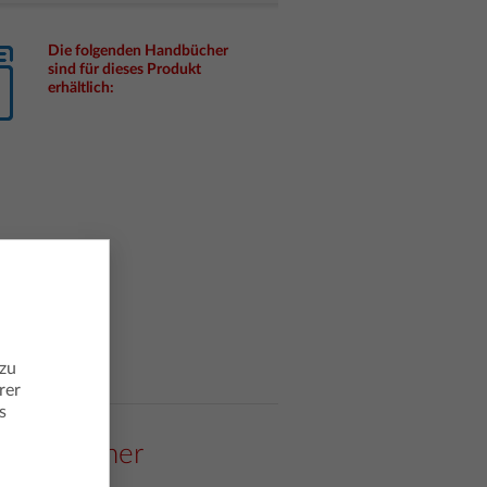
Die folgenden Handbücher
sind für dieses Produkt
erhältlich:
 zu
rer
s
aphikrechner