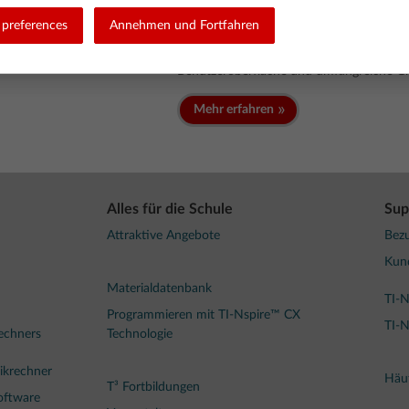
Robuste Werkzeuge für den U
preferences
Annehmen und Fortfahren
Die beiden TI-Nspire™ CX II-T Graphikre
über ein hochauflösendes Display in Farbe
Benutzeroberfläche und umfangreiche Gra
Mehr erfahren
Alles für die Schule
Sup
Attraktive Angebote
Bezu
Kun
Materialdatenbank
TI-N
Programmieren mit TI-Nspire™ CX
TI-N
rechners
Technologie
ikrechner
Häuf
T³ Fortbildungen
oftware