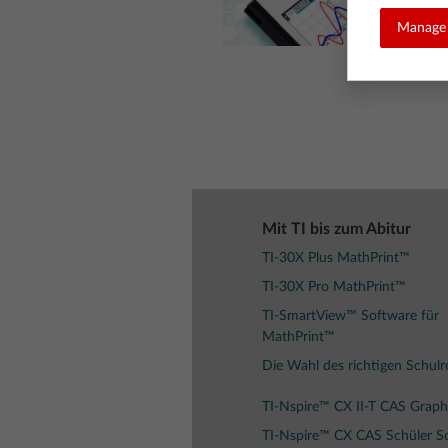
Manage 
Mit TI bis zum Abitur
TI-30X Plus MathPrint™
TI-30X Pro MathPrint™
TI-SmartView™ Software für
MathPrint™
Die Wahl des richtigen Schul
TI-Nspire™ CX II-T CAS Graph
TI-Nspire™ CX CAS Schüler S