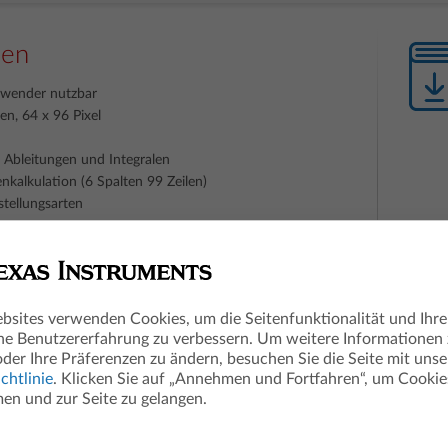
nen
nwender nutzbar
en, 64 x 96 Pixel
t Ableitungen und Integralen
nkalkulation (6 Spalten 99 Zeilen)
stellungsarten
ung von bis zu 10 rechtwinkligen, 6 parametrischen und 6
n
sprache
bsites verwenden Cookies, um die Seitenfunktionalität und Ihre
he Benutzererfahrung zu verbessern. Um weitere Informationen
oder Ihre Präferenzen zu ändern, besuchen Sie die Seite mit unse
chtlinie
. Klicken Sie auf „Annehmen und Fortfahren“, um Cookie
n und zur Seite zu gelangen.
TI-Nspire™ CX II-T Gr