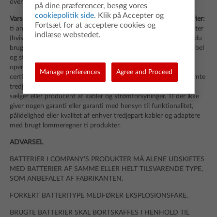
ovennævnte periode.
på dine præferencer, besøg vores
cookiepolitik side
. Klik på Accepter og
Varsel for TI-lommeregner produkter med genopladelige batterier:
Fortsæt for at acceptere cookies og
ti anbefaler at bruge TI-medfølgende USB-kabel og strømadapter
indlæse webstedet.
(hvis de begge er inkluderet) med denne lommeregner ti. Hvis du
bruger en tredjepart og/eller strømforsyning, bør du sikre at kabel
og strømadapter opfylder gældende sikkerhedskrav og
operationelle standarder og certificeringer, herunder UL og CE
Manage preferences
Agree and Proceed
certificering. Hvis du har spørgsmål angående brugen af bestemte
tredje kabler og adaptere med ti produkter, bør du kontakte
sælger eller producent af kabler og strømforsyninger. TI der ikke
giver nogen garanti eller garanti med hensyn til funktionalitet,
pålidelighed eller kvalitet af enhver tredjepart kabler og adaptere
med brugt lommeregner ti produkter.
ADVARSEL
BATTERIER I COMPANY’S PRODUKTER MÅ ALENE UDSKIFTES
MED BATTERIER AF SAMME ELLER HELT TILSVARENDE TYPE,
SOM ANBEFALET AF FABRIKANTEN.
FORKERT BATTERITYPE MEDFØRER EKSPLOSIONSFARE.
BRUGTE BATTERIER SKAL BORTSKAFFES I HENHOLD TIL