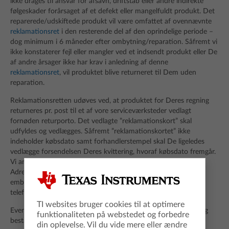
ikke drages til ansvar for afsavn, driftstab eller andre indirekte
følgeskader forårsaget af et defekt eller mangelfuldt produkt. Det
reparerede/udskiftede produkt vil være omfattet af ovennævnte
reklamationsret
i den resterende del af den oprindelige periode –
dog minimum i 6 måneder efter ombytning/reparation. Såfremt vi
ikke konstaterer fejl eller mangler ved et indsendt produkt eller De
af andre årsager ikke har krav i anledning af denne
reklamationsret
, vil produktet blive returneret til Dem uden
reparation.
Reklamationsretten udøves ved, at produktet for Deres regning
returneres pr. post til et af vore serviceværksteder vedlagt
fornøden returporto. Det vedlagte ”reklamationskort” skal
udfyldes og vedlægges. Såfremt ”reklamationskortet” ikke
indeholder købsdato samt forhandlerstempel skal De ligeledes
vedlægge forsendelsen Deres kvittering, hvoraf købsdato fremgår.
Vi anbefaler, at De forsikrer produktet forinden afsendelse.
Adressen på vore serviceværksteder fremgår af folderen i
emballagen og De kan desuden kontakte vores kundeservice
telefonisk på de angivne numre.
TI websites bruger cookies til at optimere
Eventuelle rettigheder, som måtte følge af ufravigelig lovgivning
funktionaliteten på webstedet og forbedre
består uanset disse bestemmelser, men er begrænset til den
din oplevelse. Vil du vide mere eller ændre