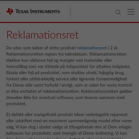
Reklamationsret
De ydes som køber af dette produkt
reklamationsret
i 2 år.
Reklamationsretten regnes fra købsdatoen. Reklamationsretten
dækker kun sådanne fejl og mangler ved materialer eller
fremstilling som var tilstede på tidspunktet for aftalens indgåelse.
Skade eller fejl på produktet, som skyldes uheld, fejlagtig brug,
forkert eller utilstrækkelig service eller lignende forsømmelighed
fra Deres side samt forhold i øvrigt, som er uden for vores kontrol
er ikke omfattet af reklamationsretten. Reklamationsretten gælder
desuden ikke for eventuel software, som leveres sammen med
produktet.
Et defekt eller mangelfuldt produkt bliver vederlagsfrit repareret
eller udskiftet med en renoveret sammenlignelig model efter vores
valg. Vi kan dog i stedet vælge at tilbagebetale den af Dem erlagte
købesum for produktet, som fremgår af Deres kvittering. Vi kan