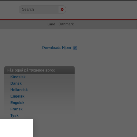
»
Danmark
Land
Downloads Hjem
Fås også på følgende sprog
Kinesisk
Dansk
Hollandsk
Engelsk
Engelsk
Fransk
Tysk
Italiensk
Norsk
Portugisisk