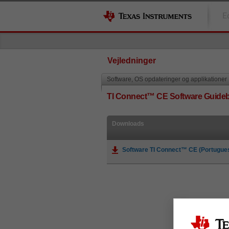
E
Vejledninger
Software, OS opdateringer og applikationer
TI Connect™ CE Software Guide
Downloads
Software TI Connect™ CE (Portugue