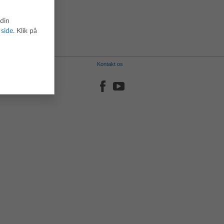
Spansk
Svensk
 din
 side
. Klik på
Kontakt os