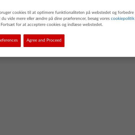
bruger cookies til at optimere funktionaliteten på webstedet og forbedre
il du vide mere eller ændre på dine præferencer, besøg vores
cookiepolitik
Fortsæt for at acceptere cookies og indlæse webstedet.
d. All rights reserved.
eferences
Agree and Proceed
Politik vedr. links
Cookie Policy
Politik for softwaredata