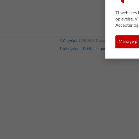
TI websites 
oplevelse. V
Accepter og 
© Copyright
1995-2026 Texas Instruments Incorporate
Manage pr
Trademarks
Politik vedr. personlige informationer