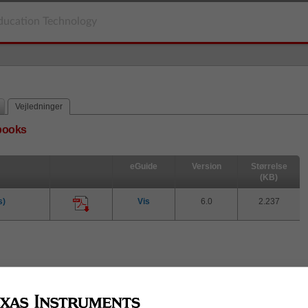
ducation Technology
Vejledninger
books
eGuide
Version
Størrelse
(KB)
s)
Vis
6.0
2.237