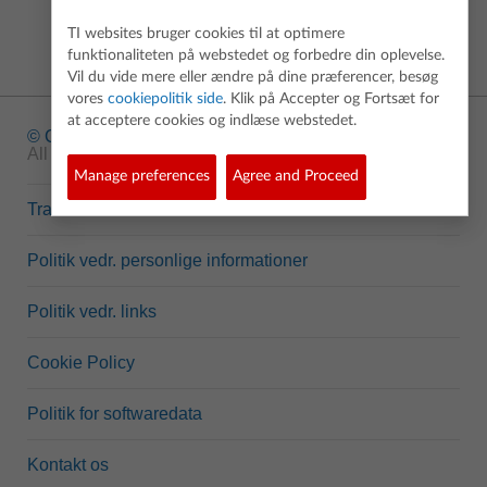
TI websites bruger cookies til at optimere
funktionaliteten på webstedet og forbedre din oplevelse.
Vil du vide mere eller ændre på dine præferencer, besøg
vores
cookiepolitik side
. Klik på Accepter og Fortsæt for
at acceptere cookies og indlæse webstedet.
© Copyright
1995-2026 Texas Instruments Incorporated.
All rights reserved.
Manage preferences
Agree and Proceed
Trademarks
Politik vedr. personlige informationer
Politik vedr. links
Cookie Policy
Politik for softwaredata
Kontakt os