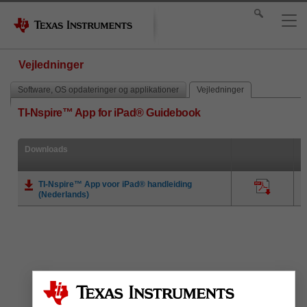
Vejledninger
Software, OS opdateringer og applikationer
Vejledninger
TI-Nspire™ App for iPad® Guidebook
Downloads
TI-Nspire™ App voor iPad® handleiding
(Nederlands)