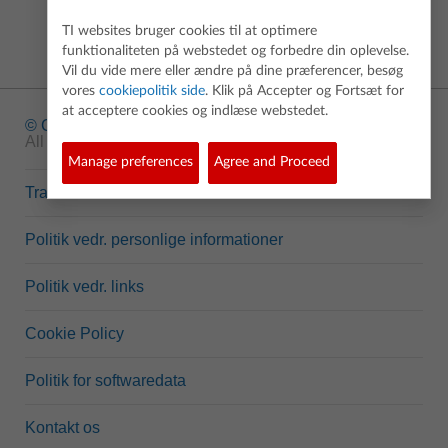
TI websites bruger cookies til at optimere
funktionaliteten på webstedet og forbedre din oplevelse.
Vil du vide mere eller ændre på dine præferencer, besøg
vores
cookiepolitik side
. Klik på Accepter og Fortsæt for
at acceptere cookies og indlæse webstedet.
© Copyright
1995-2026 Texas Instruments Incorporated.
All rights reserved.
Manage preferences
Agree and Proceed
Trademarks
Politik vedr. personlige informationer
Politik vedr. links
Cookie Policy
Politik for softwaredata
Kontakt os