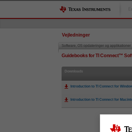
E
Vejledninger
Software, OS opdateringer og applikationer
Guidebooks for TI Connect™ Sof
Downloads
Introduction to TI Connect for Windo
Introduction to TI Connect for Macin