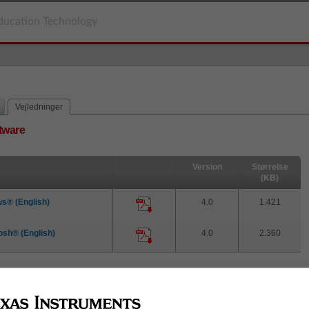
ducation Technology
Vejledninger
tware
Version
Størrelse
(KB)
ws® (English)
4.0
1.421
tosh® (English)
4.0
2.360