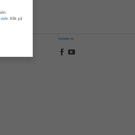
 din
 side
. Klik på
Kontakt os