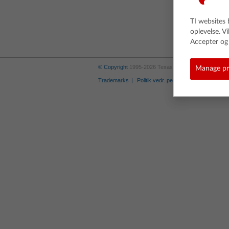
TI websites 
oplevelse. V
Accepter og 
© Copyright
1995-2026 Texas Instruments Incorporate
Manage pr
Trademarks
Politik vedr. personlige informationer