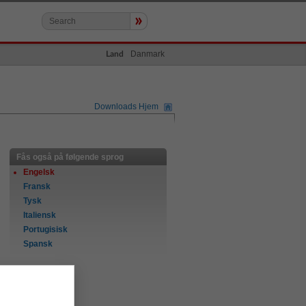
»
Danmark
Land
Downloads Hjem
Fås også på følgende sprog
Engelsk
Fransk
Tysk
Italiensk
Portugisisk
Spansk