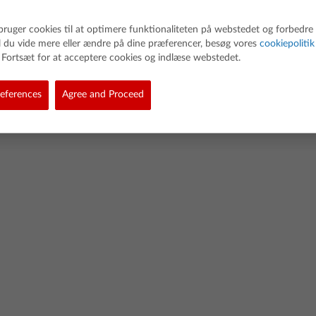
bruger cookies til at optimere funktionaliteten på webstedet og forbedre
il du vide mere eller ændre på dine præferencer, besøg vores
cookiepolitik
Fortsæt for at acceptere cookies og indlæse webstedet.
d. All rights reserved.
eferences
Agree and Proceed
Politik vedr. links
Cookie Policy
Politik for softwaredata