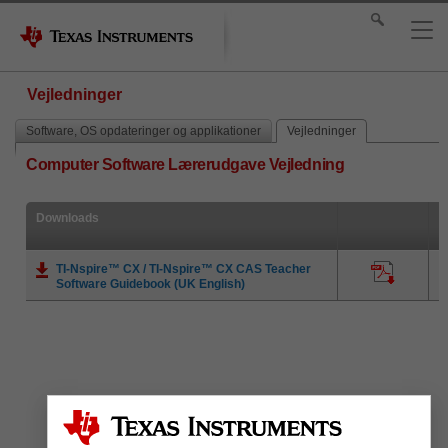
Vejledninger
Software, OS opdateringer og applikationer
Vejledninger
Computer Software Lærerudgave Vejledning
Downloads
TI-Nspire™ CX / TI-Nspire™ CX CAS Teacher
Software Guidebook (UK English)