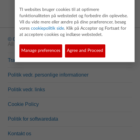
TI websites bruger cookies til at optimere
funktionaliteten på webstedet og forbedre din oplevelse.
Vil du vide mere eller ændre på dine præferencer, besøg
vores
cookiepolitik side
. Klik på Accepter og Fortsæt for
at acceptere cookies og indlæse webstedet.
© Copyright
1995-2026 Texas Instruments Incorporated.
All rights reserved.
Manage preferences
Agree and Proceed
Trademarks
Politik vedr. personlige informationer
Politik vedr. links
Cookie Policy
Politik for softwaredata
Kontakt os