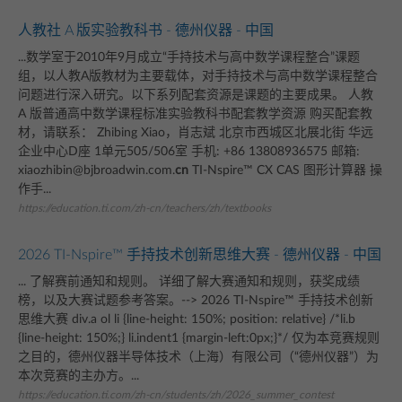
人教社 A 版实验教科书 - 德州仪器 - 中国
...数学室于2010年9月成立“手持技术与高中数学课程整合”课题
组，以人教A版教材为主要载体，对手持技术与高中数学课程整合
问题进行深入研究。以下系列配套资源是课题的主要成果。 人教
A 版普通高中数学课程标准实验教科书配套教学资源 购买配套教
材，请联系： Zhibing Xiao，肖志斌 北京市西城区北展北街 华远
企业中心D座 1单元505/506室 手机: +86 13808936575 邮箱:
xiaozhibin@bjbroadwin.com.
cn
TI-Nspire™ CX CAS 图形计算器 操
作手...
https://education.ti.com/zh-cn/teachers/zh/textbooks
2026 TI-Nspire™ 手持技术创新思维大赛 - 德州仪器 - 中国
... 了解赛前通知和规则。 详细了解大赛通知和规则，获奖成绩
榜，以及大赛试题参考答案。--> 2026 TI-Nspire™ 手持技术创新
思维大赛 div.a ol li {line-height: 150%; position: relative} /*li.b
{line-height: 150%;} li.indent1 {margin-left:0px;}*/ 仅为本竞赛规则
之目的，德州仪器半导体技术（上海）有限公司（“德州仪器”）为
本次竞赛的主办方。...
https://education.ti.com/zh-cn/students/zh/2026_summer_contest