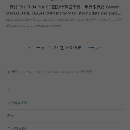
... 保修 The TI-84 Plus CE 图形计算器享有一年有限保修 General
Storage 3 MB FLASH ROM memory for storing data and apps ...
https://education.ti.com/zh-cn/products/calculators/graphing-calculators/ti-
84-plus-ce-python/product-support
< 上一页
| 1 - 25 之 103 结果 |
下一页 >
© 版权
1995-2026 Texas Instruments Incorporated. 版权所有
T³
TI 其他事业部
商标
个人信息政策