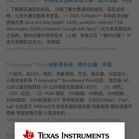
2025 TI-Nspire™ 手持技术创新思维大赛 - 德州仪器 - 中国
... 了解赛前通知和规则。 详细了解大赛通知和规则，获奖成绩
榜，以及大赛试题参考答案。--> 2025 TI-Nspire™ 手持技术创新
思维大赛 div.a ol li {line-height: 150%; position: relative} /*li.b
{line-height: 150%;} li.indent1 {margin-left:0px;}*/ 仅为本竞赛规则
之目的，德州仪器半导体技术（上海）有限公司（“德州仪器”）为
本次竞赛的主办方。 竞赛描...
https://education.ti.com/zh-cn/students/zh/2025_summer_contest
TI-Innovator™ Hub 创新者系统 - 德州仪器 - 中国
...个组件，如LED，电阻，热敏电阻，开关，电位器，分段显示，
小直流电机等 TI-Innovator™ Breadboard Pack包括： 面包板 40-
公对公面包板跳线 10-公对母面包板跳线 LED灯：（5）绿色，
（10） 红色，（2）RGB 电阻：100欧姆，1K欧姆，10K欧姆，
100K欧姆，10M欧姆各10个 各种电容器：分别为100μF，10μF，
1μF 七段显示 940nm红外线发射器和接收器 热敏电阻 模拟温度传
感器 带旋钮电位器 小直流电机 ...
https://education.ti.com/zh-cn/products/micro-controller/ti-innovator
TI-84 Plus CE Python| 融入生态系统| Texas Instruments