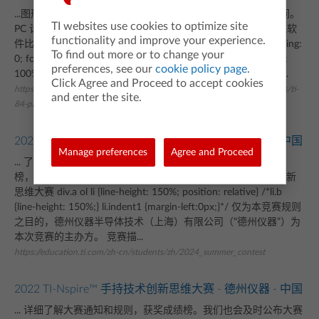
...图形计算器连接起来，可同时管理多个图形计算器，节省时间。
TI websites use cookies to optimize site
PC 计算机下载 Mac® 计算机下载 TI-84 Plus CE 计算器和模拟软
functionality and improve your experience.
件比较 .Rtable { display: flex; flex-wrap: wrap; margin: 0; padding:
To find out more or to change your
0; font-size:11px; } .Rtable-cell { box-sizing: border-box; width:
preferences, see our
cookie policy page
.
100%; padding: 0.8em; padding-right: 0em; list-style: none; b...
Click Agree and Proceed to accept cookies
https://education.ti.com/zh-cn/products/calculators/graphing-calculators/ti-
and enter the site.
84-plus-ce-python/ecosystem
2024 TI-Nspire™ 手持技术创新思维大赛 - 德州仪器 - 中国
Manage preferences
Agree and Proceed
... 了解赛前通知和规则。 详细了解大赛通知和规则，获奖成绩
榜，以及大赛试题参考答案。--> 2024 TI-Nspire™ 手持技术创新
思维大赛 div.a ol li {line-height: 150%; position: relative} /*li.b
{line-height: 150%;} li.indent1 {margin-left:0px;}*/ 仅为本竞赛规则
之目的，德州仪器半导体技术（上海）有限公司（“德州仪器”）为
本次竞赛的主办方。 竞赛描...
https://education.ti.com/zh-cn/students/zh/2024_summer_contest
2022 TI-Nspire™ 手持技术创新思维大赛 - 德州仪器 - 中国
... 详细了解大赛通知和规则，获奖成绩榜。我们也会及时公布大赛