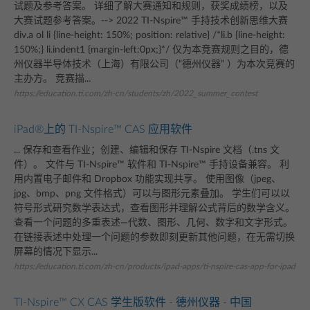
试题及参考答案。 详细了解大赛通知和规则，获奖成绩榜，以及
大赛试题参考答案。--> 2022 TI-Nspire™ 手持技术创新思维大赛
div.a ol li {line-height: 150%; position: relative} /*li.b {line-height:
150%;} li.indent1 {margin-left:0px;}*/ 仅为本竞赛规则之目的，德
州仪器半导体技术（上海）有限公司（“德州仪器” ）为本次竞赛的
主办方。 竞赛描...
https://education.ti.com/zh-cn/students/zh/2022_summer_contest
iPad®上的 TI-Nspire™ CAS 应用软件
... 保存和查看作业；创建、编辑和保存 TI-Nspire 文档（.tns 文
件）。 文件与 TI-Nspire™ 软件和 TI-Nspire™ 手持设备兼容。 利
用内置电子邮件和 Dropbox 功能实现共享。 使用图像（jpeg、
jpg、bmp、png 文件格式）可以与图形元素叠加。 学生们可以以
符号形式研究数学表达式，查看图形并理解公式背后的数学含义。
查看一个问题的多重表述—代数、图形、几何、数字和文字形式。
在链接表述中处理一个问题的参数即刻更新其他问题，在无需切换
屏幕的情况下显示...
https://education.ti.com/zh-cn/products/ipad-apps/ti-nspire-cas-app-for-ipad
TI-Nspire™ CX CAS 学生版软件 - 德州仪器 - 中国