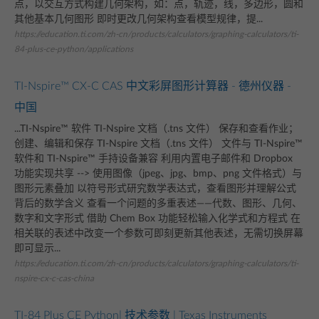
点，以交互方式构建几何架构，如：点，轨迹，线，多边形，圆和
其他基本几何图形 即时更改几何架构查看模型规律，提...
https://education.ti.com/zh-cn/products/calculators/graphing-calculators/ti-
84-plus-ce-python/applications
TI-Nspire™ CX-C CAS 中文彩屏图形计算器 - 德州仪器 -
中国
...TI-Nspire™ 软件 TI-Nspire 文档（.tns 文件） 保存和查看作业；
创建、编辑和保存 TI-Nspire 文档（.tns 文件） 文件与 TI-Nspire™
软件和 TI-Nspire™ 手持设备兼容 利用内置电子邮件和 Dropbox
功能实现共享 --> 使用图像（jpeg、jpg、bmp、png 文件格式）与
图形元素叠加 以符号形式研究数学表达式，查看图形并理解公式
背后的数学含义 查看一个问题的多重表述——代数、图形、几何、
数字和文字形式 借助 Chem Box 功能轻松输入化学式和方程式 在
相关联的表述中改变一个参数可即刻更新其他表述，无需切换屏幕
即可显示...
https://education.ti.com/zh-cn/products/calculators/graphing-calculators/ti-
nspire-cx-c-cas-china
TI-84 Plus CE Python| 技术参数 | Texas Instruments