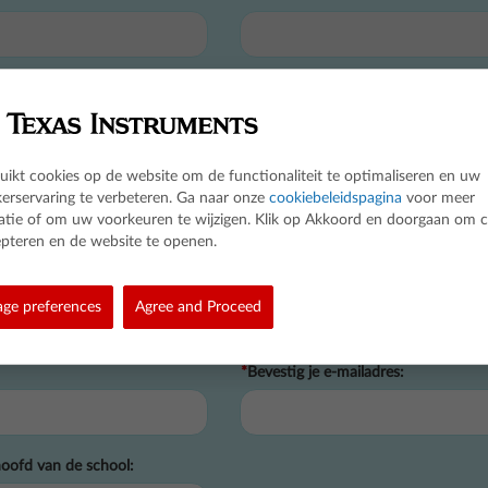
rager
ruikt cookies op de website om de functionaliteit te optimaliseren en uw
*
Achternaam:
kerservaring te verbeteren. Ga naar onze
cookiebeleidspagina
voor meer
atie of om uw voorkeuren te wijzigen. Klik op Akkoord en doorgaan om 
epteren en de website te openen.
ge preferences
Agree and Proceed
*
Bevestig je e-mailadres:
oofd van de school: