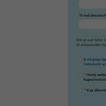
*
E-mail directeur/
...
Om je wat beter t
Je antwoorden heb
Ik wil graag re
Instruments wo
*
Hierbij verkla
hogeschool/univ
*
Ik ga akkoor