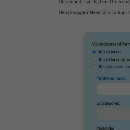
Dit aanbod is geldig t/m 31 decembe
Heb je vragen? Neem dan contact 
Vul onderstaand formu
Ik ben leraar
Ik ben leraar in o
Ik ben docent aan
*
BRIN-nummer:
Locatieadres:
Postcode: