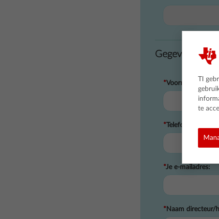
...
Gegevens aanv
TI geb
*
Voornaam:
gebrui
inform
te acc
*
Telefoonnummer:
Mana
*
Je e-mailadres:
*
Naam directeur/h