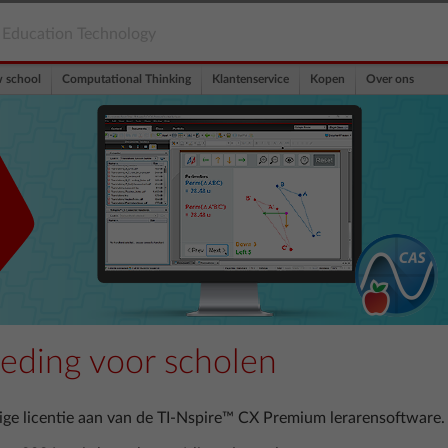
Education Technology
w school
Computational Thinking
Klantenservice
Kopen
Over ons
ieding voor scholen
arige licentie aan van de TI-Nspire™ CX Premium lerarensoftware.