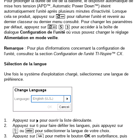
Pour prolonger la durée de vie de la batterie, le dispositif automatique de
mise hors tension (APD™, Automatic Power Down™) éteint
automatiquement l'unité après plusieurs minutes d'inactivité. Lorsque
c
cela se produit, appuyez sur
pour rallumer l'unité et revenir au
dernier classeur ou dernier menu consulté. Pour changer les paramètres
c
5
3
par défaut, appuyez sur
pour accéder à la boîte de
dialogue
où vous pouvez changer le réglage
Configuration de l'unité
.
Alimentation en mode veille
: Pour plus d'informations concernant la configuration de
Remarque
l'unité, consultez la section
Configuration de l'unité TI-Nspire™ CX
.
Sélection
de la langue
Une fois le système d'exploitation chargé, sélectionnez une langue de
préférence.
¢
1.
Appuyez sur
pour ouvrir la liste déroulante.
2.
Appuyez sur
6
pour faire défiler les langues, puis appuyez sur
x
·
ou
pour sélectionner la langue de votre choix.
e
3.
Appuyez sur
pour mettre le bouton
en surbrillance, puis
OK