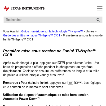
Passer au contenu principal
Vous êtes ici :
Guide numérique sur la technologie TI-Nspire™
>
Unités
>
Guide des unités nomades TI-Nspire™ CX II
>
Première mise sous tension de
l'unité TI-Nspire™ CX II
Première mise sous tension de l'unité TI-Nspire™
CX II
c
Après avoir chargé la pile, appuyez sur
pour allumer l'unité. Une
barre de progression s'affiche pendant le chargement du système
d'exploitation. Choisissez ensuite les préférences de langue et la taille
de police à utiliser lorsque vous y êtes invité.
/
c
Pour éteindre l'unité, appuyez sur
. Les réglages
Remarque :
et le contenu de la mémoire sont conservés
Utilisation du
dispositif automatique de mise hors tension
Automatic Power Down™