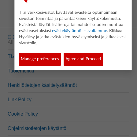
TI:n verkkosivustot käyttävät evästeitä optimoimaan
sivuston toimintaa ja parantaakseen käyttökokemusta.
Evästeistä löydät lisätietoja tai mahdollisuuden muuttaa
evästeasetuksiasi
evästekäytännöt -sivultamme
. Klikkaa
© Copyright
1995-2026 Texas Instruments Incorporated.
Hyväksy ja jatka evästeiden hyväksymiseksi ja jatkaaksesi
All rights reserved.
sivustolle.
TI.com
Manage preferences
Agree and Proceed
Tuotemerkki
Henkilötietojen käsittelysäännöt
Link Policy
Cookie Policy
Ohjelmistotietojen käytäntö