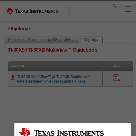
Ohjekirjat
Ohjelmistot, Sovellukset ja OS päivitykset
Ohjekirjat
TI-30XS / TI-30XB MultiView™ Guidebook
Ladattu
PDF
TI-30XS MultiView™ ja TI-30XB MultiView™ -
tieteislaskimen ohjekirja (Suomalainen)