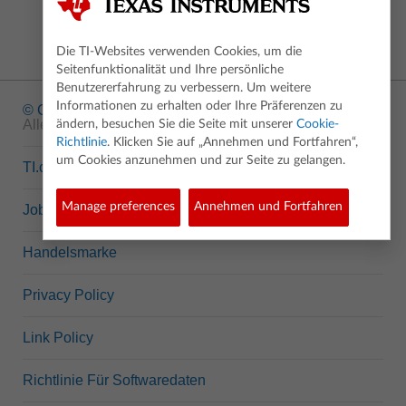
Die TI-Websites verwenden Cookies, um die
Seitenfunktionalität und Ihre persönliche
Benutzererfahrung zu verbessern. Um weitere
Informationen zu erhalten oder Ihre Präferenzen zu
© Copyright
1995-2026 Texas Instruments Incorporated.
Alle Rechte vorbehalten.
ändern, besuchen Sie die Seite mit unserer
Cookie-
Richtlinie
. Klicken Sie auf „Annehmen und Fortfahren“,
um Cookies anzunehmen und zur Seite zu gelangen.
TI.com
Manage preferences
Annehmen und Fortfahren
Jobs bei TI
Handelsmarke
Privacy Policy
Link Policy
Richtlinie Für Softwaredaten